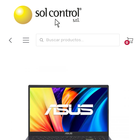
Search for:
0