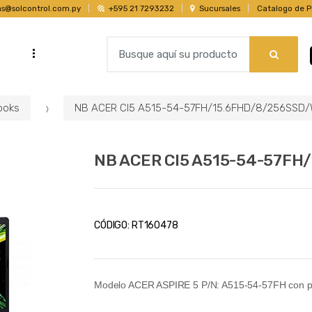
as@solcontrol.com.py
+595 21 7293232
Sucursales
Catalogo de P
B
...
s
u
s
c
ooks
NB ACER CI5 A515-54-57FH/15.6FHD/8/256SSD/
a
r
p
NB ACER CI5 A515-54-57FH
o
r
:
CÓDIGO:
RT160478
Modelo ACER ASPIRE 5 P/N: A515-54-57FH con pr