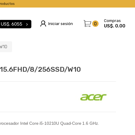
roductos
Compras
Iniciar sesión
0
US$.
6055
US$. 0.00
W10
/15.6FHD/8/256SSD/W10
ocesador Intel Core i5-10210U Quad-Core 1.6 GHz.