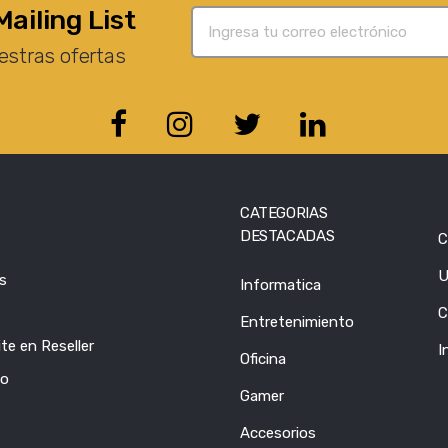
Mailing List
estras ofertas
CATEGORIAS
DESTACADAS
C
U
s
Informatica
C
Entretenimiento
te en Reseller
I
Oficina
to
Gamer
Accesorios