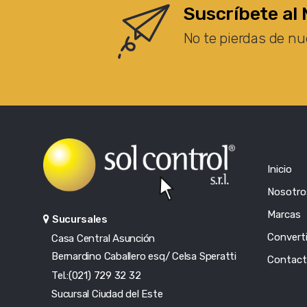
Suscríbete al 
No te pierdas de nu
Inicio
Nosotro
Marcas
Sucursales
Converti
Casa Central Asunción
Bernardino Caballero esq/ Celsa Speratti
Contac
Tel.:(021) 729 32 32
Sucursal Ciudad del Este