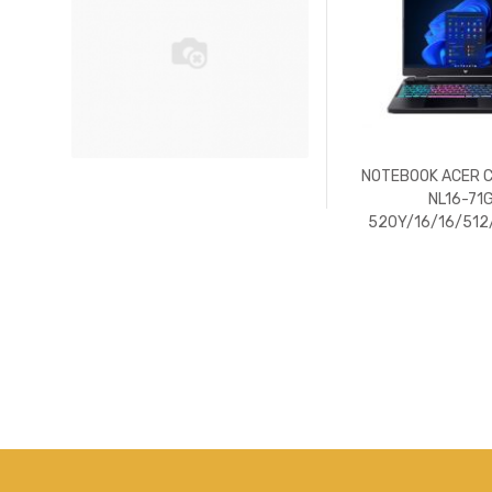
G8
NOTEBOOK ACER C
DOS
NL16-71
520Y/16/16/512