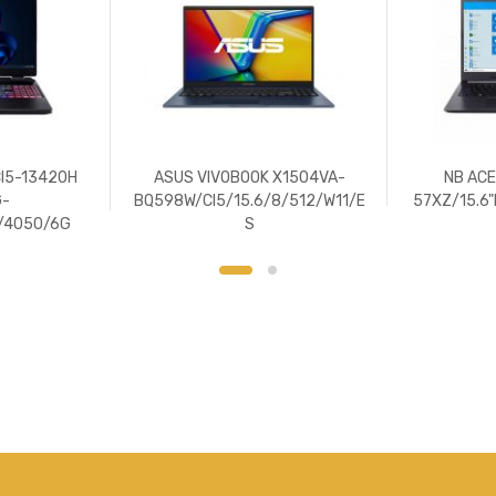
I5-13420H
ASUS VIVOBOOK X1504VA-
NB ACE
G-
BQ598W/CI5/15.6/8/512/W11/E
57XZ/15.6
/4050/6G
S