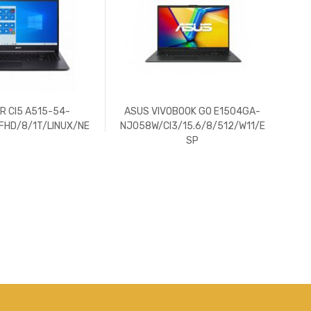
R CI5 A515-54-
ASUS VIVOBOOK GO E1504GA-
NB
"FHD/8/1T/LINUX/NE
NJ058W/CI3/15.6/8/512/W11/E
3
SP