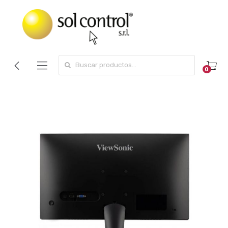
Search for:
0