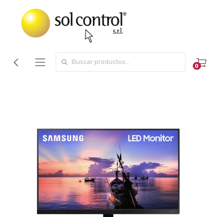
Search for:
0