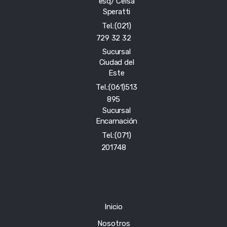
esq/ Celsa
Speratti
Tel.:(021)
729 32 32
Sucursal
Ciudad del
Este
Tel.:(061)513
895
Sucursal
Encarnación
Tel.:(071)
201748
Inicio
Nosotros