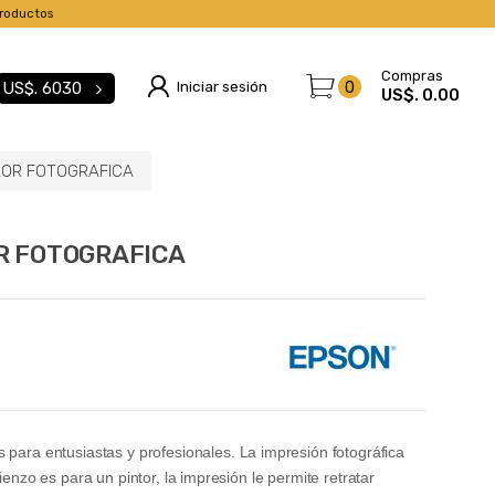
roductos
Compras
Iniciar sesión
0
US$.
6030
US$. 0.00
LOR FOTOGRAFICA
R FOTOGRAFICA
s para entusiastas y profesionales.
La impresión fotográfica
ienzo es para un pintor, la impresión le permite retratar