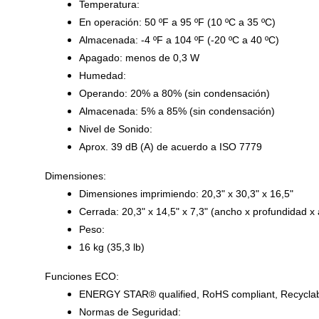
Temperatura:
En operación: 50 ºF a 95 ºF (10 ºC a 35 ºC)
Almacenada: -4 ºF a 104 ºF (-20 ºC a 40 ºC)
Apagado: menos de 0,3 W
Humedad:
Operando: 20% a 80% (sin condensación)
Almacenada: 5% a 85% (sin condensación)
Nivel de Sonido:
Aprox. 39 dB (A) de acuerdo a ISO 7779
Dimensiones:
Dimensiones imprimiendo: 20,3" x 30,3" x 16,5"
Cerrada: 20,3" x 14,5" x 7,3" (ancho x profundidad x 
Peso:
16 kg (35,3 lb)
Funciones ECO:
ENERGY STAR® qualified, RoHS compliant, Recyclabl
Normas de Seguridad: