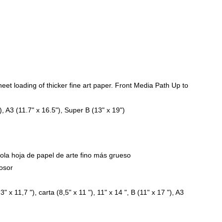
et loading of thicker fine art paper.
Front Media Path Up to
7"), A3 (11.7" x 16.5"), Super B (13" x 19")
sola hoja de papel de arte fino más grueso
osor
" x 11,7 "), carta (8,5" x 11 "), 11" x 14 ", B (11" x 17 "), A3