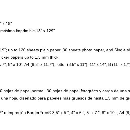
" x 19"
a máxima imprimible 13" x 129"
19"; up to 120 sheets plain paper, 30 sheets photo paper, and Single she
hicker papers up to 1.5 mm thick
 x 7", 8" x 10", A4 (8.3" x 11.7"), letter (8.5" x 11"), 11" x 14", B (11" x 1
20 hojas de papel normal, 30 hojas de papel fotográco y carga de una 
e una hoja, diseñado para papeles más gruesos de hasta 1,5 mm de gr
" o Impresión BorderFree® 3,5" x 5 ", 4" x 6 ", 5" x 7 ", 8" x 10 ", A4 (8,3