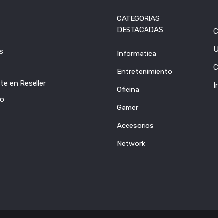
CATEGORIAS
DESTACADAS
C
U
s
Informatica
C
Entretenimiento
te en Reseller
I
Oficina
to
Gamer
Accesorios
Network