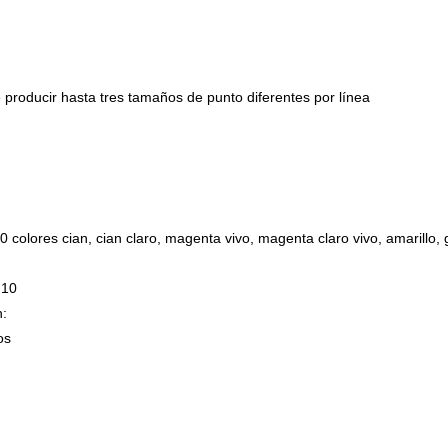
e producir hasta tres tamaños de punto diferentes por línea
olores cian, cian claro, magenta vivo, magenta claro vivo, amarillo, gri
 10
n:
os