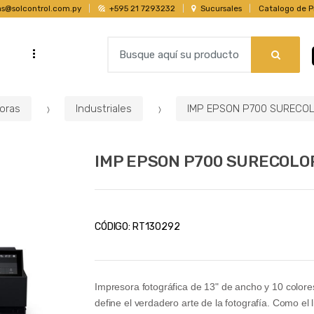
as@solcontrol.com.py
+595 21 7293232
Sucursales
Catalogo de P
B
...
s
u
s
c
oras
Industriales
IMP EPSON P700 SURECO
a
r
p
IMP EPSON P700 SURECOLO
o
r
:
CÓDIGO:
RT130292
Impresora fotográfica de 13" de ancho y 10 colore
define el verdadero arte de la fotografía. Como el l