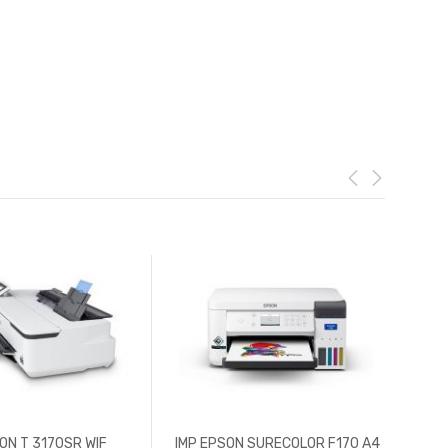
ON T 3170SR WIF
IMP EPSON SURECOLOR F170 A4
IM