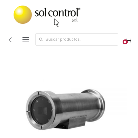
Search for:
0