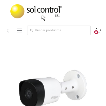
Search for:
0