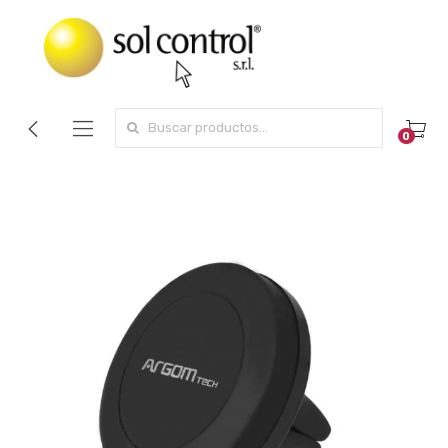
Search for:
0