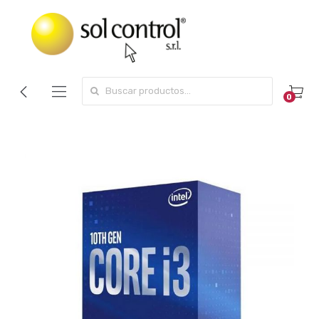
Search for:
0