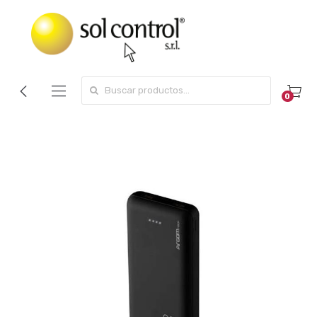
Search for:
0