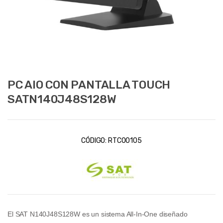
PC AIO CON PANTALLA TOUCH
SATN140J48S128W
CÓDIGO:
RTC00105
El SAT N140J48S128W es un sistema All‑In‑One diseñado