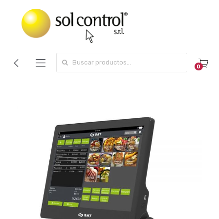
Search for:
0