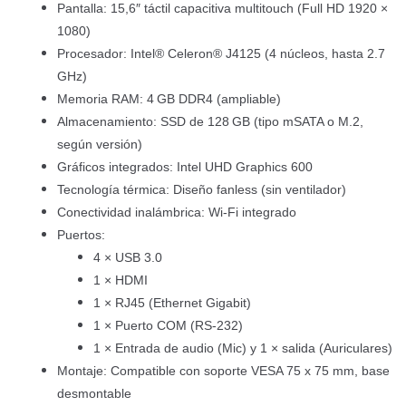
Pantalla: 15,6″ táctil capacitiva multitouch (Full HD 1920 ×
1080)
Procesador: Intel® Celeron® J4125 (4 núcleos, hasta 2.7
GHz)
Memoria RAM: 4 GB DDR4 (ampliable)
Almacenamiento: SSD de 128 GB (tipo mSATA o M.2,
según versión)
Gráficos integrados: Intel UHD Graphics 600
Tecnología térmica: Diseño fanless (sin ventilador)
Conectividad inalámbrica: Wi-Fi integrado
Puertos:
4 × USB 3.0
1 × HDMI
1 × RJ45 (Ethernet Gigabit)
1 × Puerto COM (RS-232)
1 × Entrada de audio (Mic) y 1 × salida (Auriculares)
Montaje: Compatible con soporte VESA 75 x 75 mm, base
desmontable