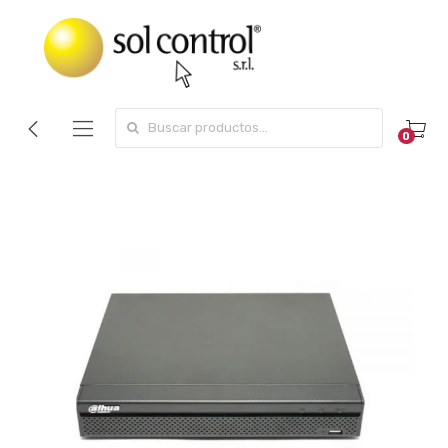
Search for:
0