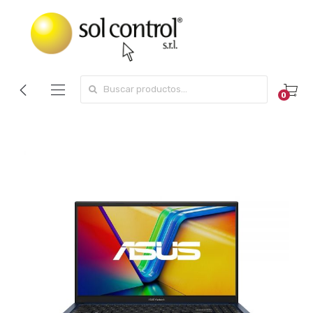
Search for:
0