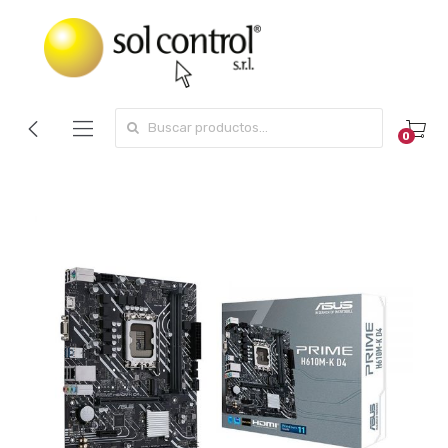
Search for:
0