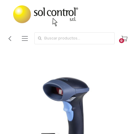
Search for:
0