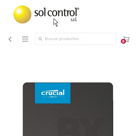
Search for:
0