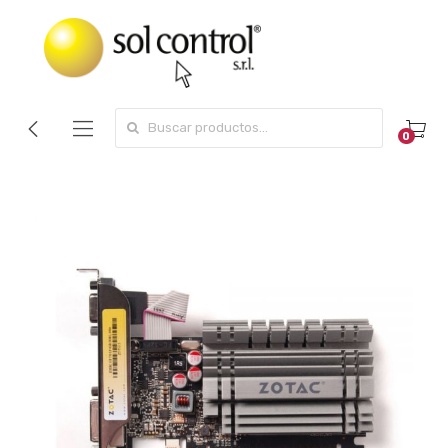
Search for:
0