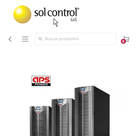
Search for:
0