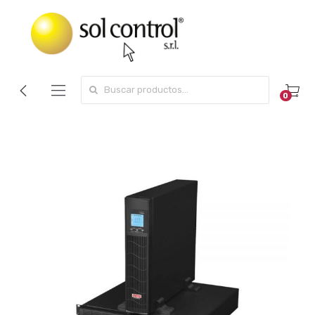
Search for:
0