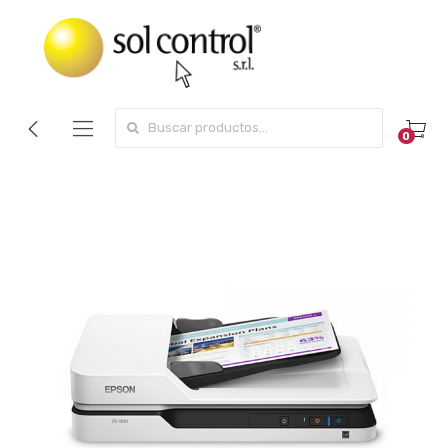
Search for:
0