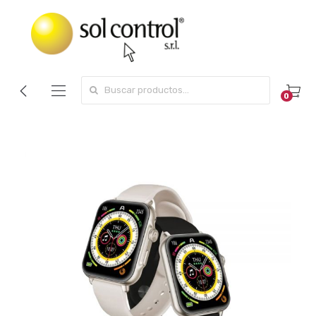
Search for:
0