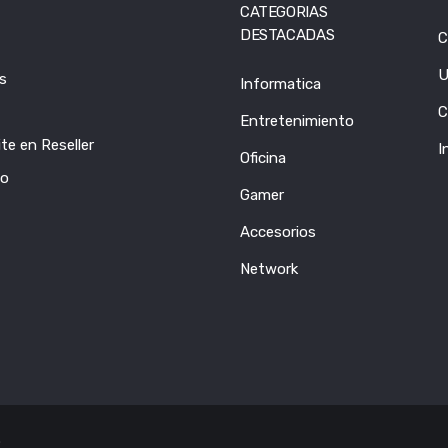
CATEGORIAS
DESTACADAS
C
U
s
Informatica
C
Entretenimiento
te en Reseller
I
Oficina
to
Gamer
Accesorios
Network
.