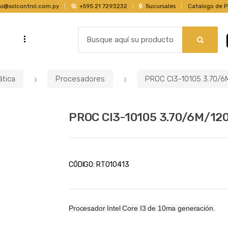
as@solcontrol.com.py
+595 21 7293232
Sucursales
Catalogo de P
B
...
s
u
s
c
ática
Procesadores
PROC CI3-10105 3.70/6
a
r
p
PROC CI3-10105 3.70/6M/12
o
r
:
CÓDIGO:
RT010413
Procesador Intel Core I3 de 10ma generación.