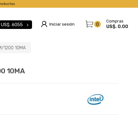
roductos
Compras
Iniciar sesión
0
US$.
6055
US$. 0.00
M/1200 10MA
00 10MA