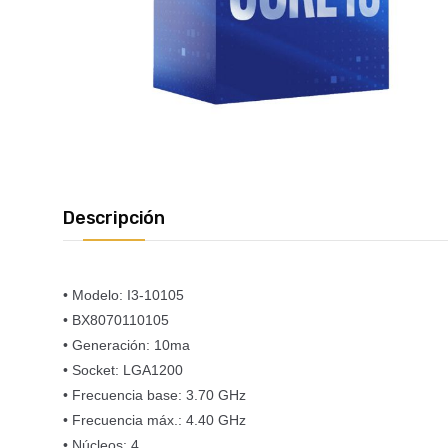
Descripción
• Modelo: I3-10105⁣
• BX8070110105⁣
• Generación: 10ma⁣
• Socket: LGA1200⁣
• Frecuencia base: 3.70 GHz⁣
• Frecuencia máx.: 4.40 GHz⁣
• Núcleos: 4⁣