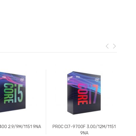
400 2.9/9M/1151 9NA
PROC CI7-9700F 3.00/12M/1151
PR
9NA