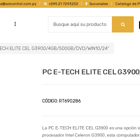
as@solcontrol.com.py
+595 21 7293232
Sucursales
Catalogo de P
B
...
s
u
s
c
TECH ELITE CEL G3900/4GB/500GB/DVD/WIN10/24"
a
r
p
PC E-TECH ELITE CEL G390
o
r
:
CÓDIGO:
RT690286
La PC E-TECH ELITE CEL G3900 es una opción idea
procesador Intel Celeron G3900, esta computadora 