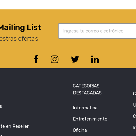
Mailing List
estras ofertas
CATEGORIAS
DESTACADAS
C
U
s
Informatica
C
Entretenimiento
te en Reseller
I
Oficina