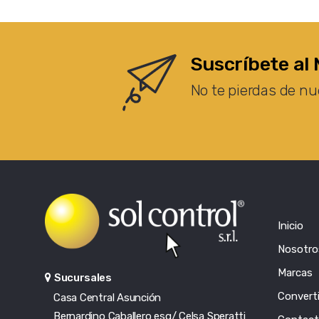
Suscríbete al 
No te pierdas de nu
Inicio
Nosotro
Marcas
Sucursales
Converti
Casa Central Asunción
Bernardino Caballero esq/ Celsa Speratti