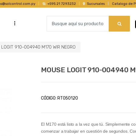
as@solcontrol.com.py
+595 21 7293232
Sucursales
Catalogo de P
B
...
s
u
s
c
 LOGIT 910-004940 M170 WIR NEGRO
a
r
p
MOUSE LOGIT 910-004940 M
o
r
:
CÓDIGO:
RT050120
El M170 está listo a la vez que tú. Simplemente co
comenzar a trabajar en cuestión de segundos. Con 