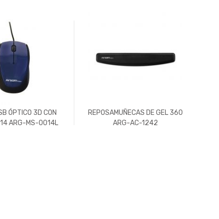
SB ÓPTICO 3D CON
REPOSAMUÑECAS DE GEL 360
TE
14 ARG-MS-0014L
ARG-AC-1242
U