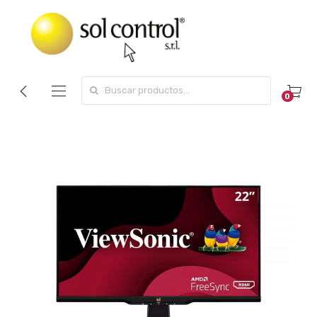
Search for:
0