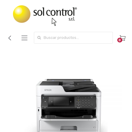
Search for:
0