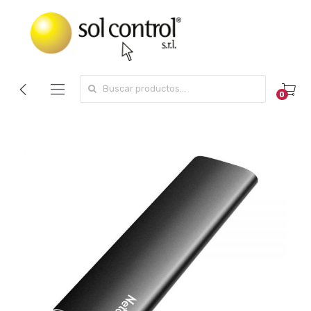
Search for:
0