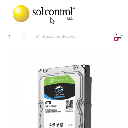
Search for:
0