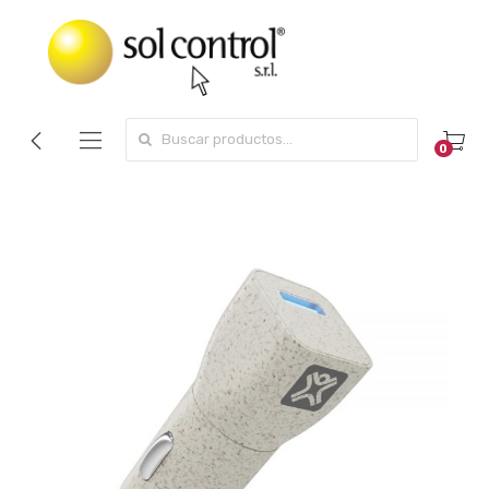
Search for:
0