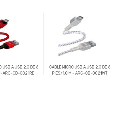
 USB A USB 2.0 DE 6
CABLE MICRO USB A USB 2.0 DE 6
CAB
 M-ARG-CB-0021RD
PIES/1,8 M - ARG-CB-0021WT