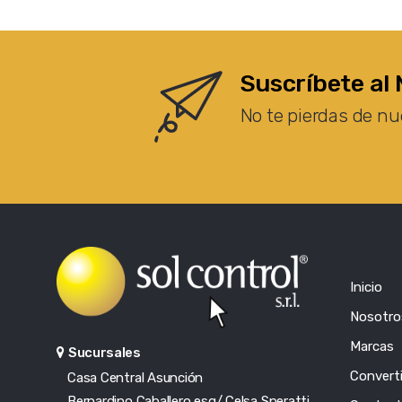
Suscríbete al 
No te pierdas de nu
Inicio
Nosotro
Marcas
Sucursales
Converti
Casa Central Asunción
Bernardino Caballero esq/ Celsa Speratti