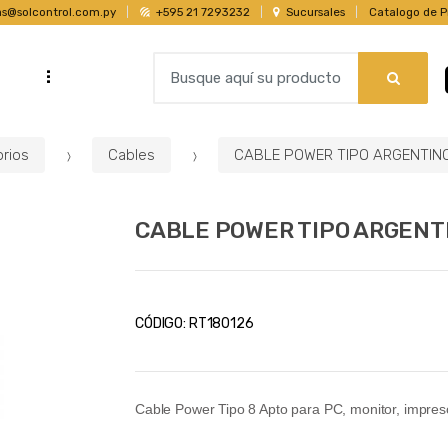
as@solcontrol.com.py
+595 21 7293232
Sucursales
Catalogo de P
B
...
s
u
s
c
rios
Cables
CABLE POWER TIPO ARGENTIN
a
r
p
CABLE POWER TIPO ARGENT
o
r
:
CÓDIGO:
RT180126
Cable Power Tipo 8 Apto para PC, monitor, impres