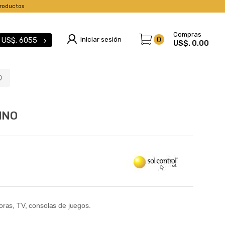
roductos
Compras
Iniciar sesión
0
US$.
6055
US$. 0.00
O
INO
oras, TV, consolas de juegos.