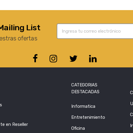
Mailing List
estras ofertas
CATEGORIAS
DESTACADAS
C
U
s
Informatica
C
Entretenimiento
te en Reseller
I
Oficina