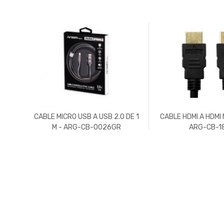
ON
CABLE MICRO USB A USB 2.0 DE 1
CABLE HDMI A HDMI 
ARG-
M - ARG-CB-0026GR
ARG-CB-1