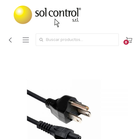
Search for:
0