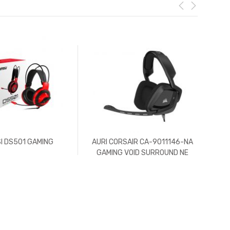
SI DS501 GAMING
AURI CORSAIR CA-9011146-NA
AUR
GAMING VOID SURROUND NE
M