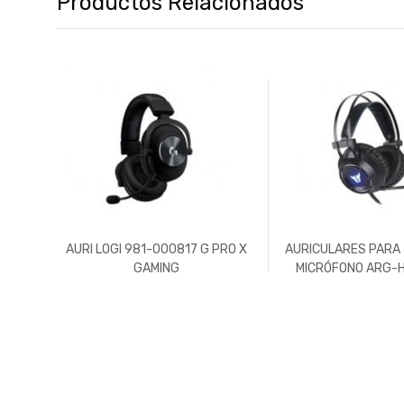
Productos Relacionados
332
AURI LOGI 981-000817 G PRO X
AURICULARES PARA
GAMING
MICRÓFONO ARG-