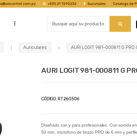
as@solcontrol.com.py
+595 21 7293232
Sucursales
Catalogo de P
B
...
s
u
s
c
Auriculares
AURI LOGIT 981-000811 G PRO
a
r
p
AURI LOGIT 981-000811 G P
o
r
:
CÓDIGO:
RT260506
Diseñado con y para profesionales. Con sonido en
50 mm, micrófono de brazo PRO de 6 mm y perfiles