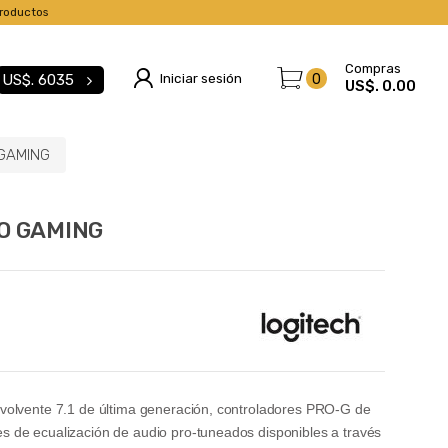
roductos
Compras
Iniciar sesión
0
US$.
6035
US$. 0.00
 GAMING
RO GAMING
volvente 7.1 de última generación, controladores PRO-G de
 de ecualización de audio pro-tuneados disponibles a través