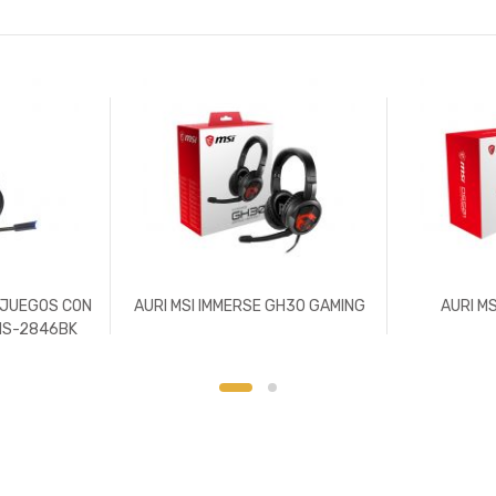
 JUEGOS CON
AURI MSI IMMERSE GH30 GAMING
AURI M
HS-2846BK