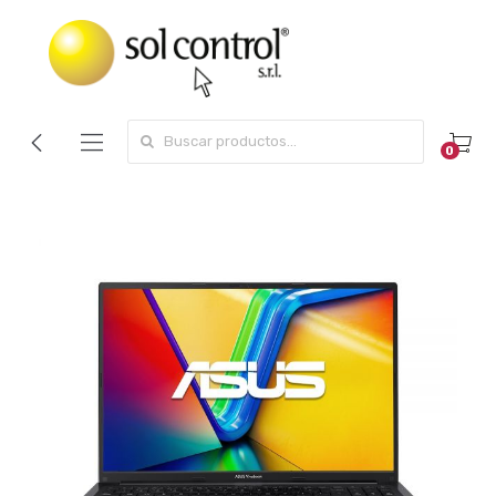
Search for:
0