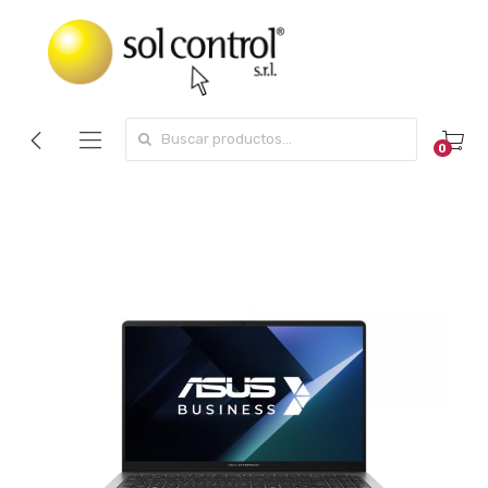
Search for:
0