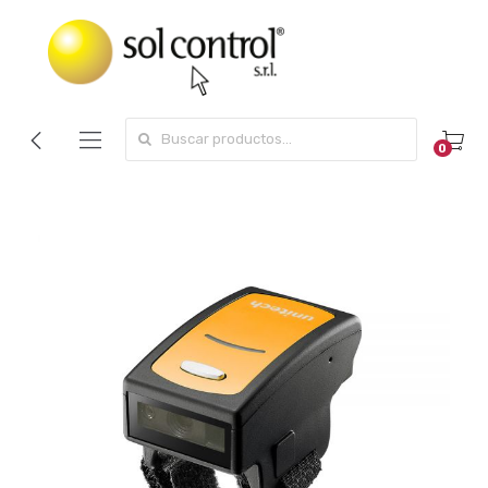
Search for:
0