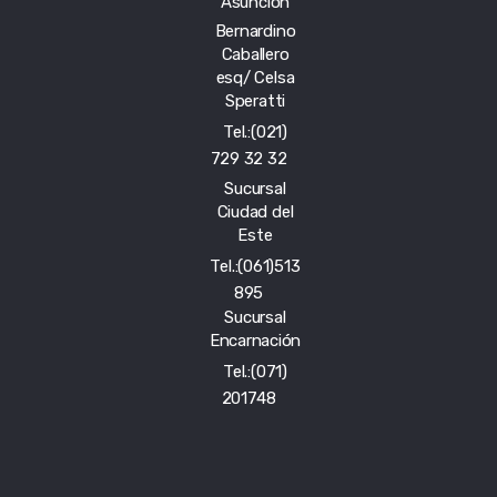
Asunción
Bernardino
Caballero
esq/ Celsa
Speratti
Tel.:(021)
729 32 32
Sucursal
Ciudad del
Este
Tel.:(061)513
895
Sucursal
Encarnación
Tel.:(071)
201748