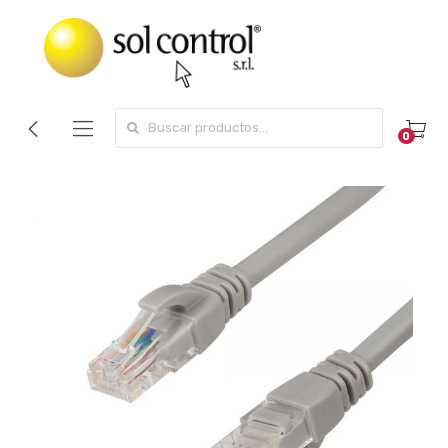
Search for:
0