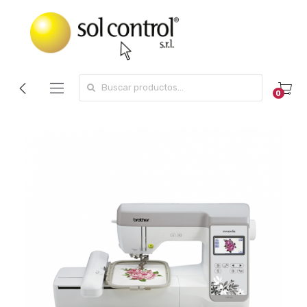
Search for:
0