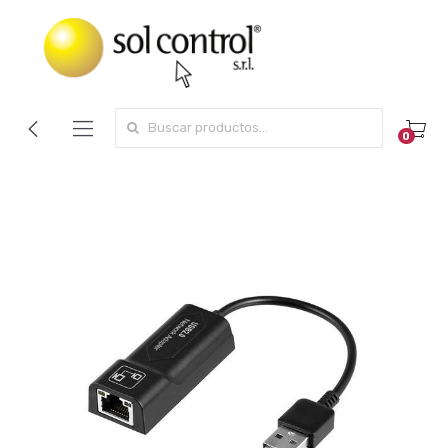
Search for:
0