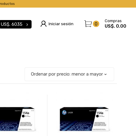
roductos
Compras
Iniciar sesión
0
US$.
6035
US$. 0.00