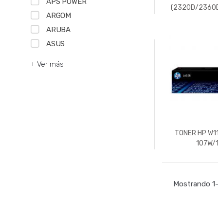
APS POWER
(2320D/2360
ARGOM
ARUBA
ASUS
+ Ver más
TONER HP W1
107W/
Mostrando 1–