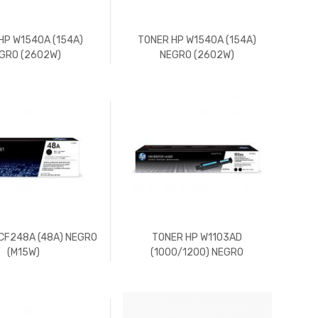
HP W1540A (154A)
TONER HP W1540A (154A)
GRO (2602W)
NEGRO (2602W)
CF248A (48A) NEGRO
TONER HP W1103AD
(M15W)
(1000/1200) NEGRO