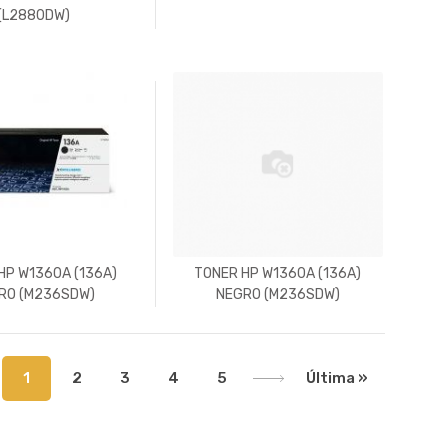
(L2880DW)
HP W1360A (136A)
TONER HP W1360A (136A)
RO (M236SDW)
NEGRO (M236SDW)
1
2
3
4
5
Última »