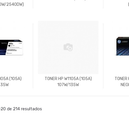
DW/2540DW)
105A (105A)
TONER HP W1105A (105A)
TONER 
135W
107W/135W
NEG
20 de 214 resultados