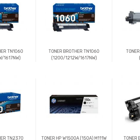
HER TN1060
TONER BROTHER TN1060
TONER
W/1617NW)
(1200/1212W/1617NW)
HER TN2370
TONER HP W1500A (150A) M111W
TONER 