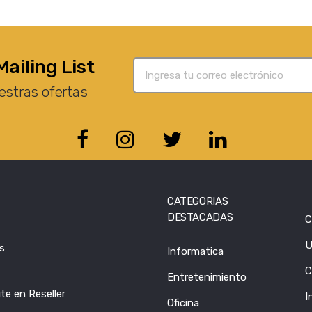
Mailing List
estras ofertas
CATEGORIAS
DESTACADAS
C
U
s
Informatica
C
Entretenimiento
te en Reseller
I
Oficina