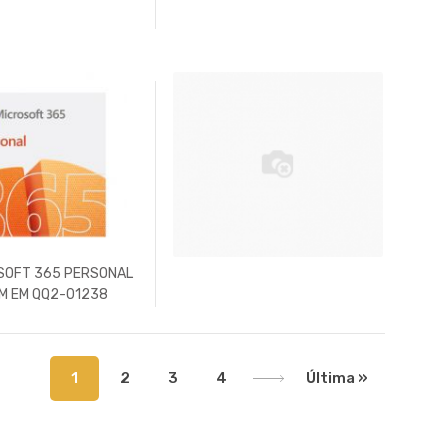
SOFT 365 PERSONAL
M EM QQ2-01238
1
2
3
4
Última »