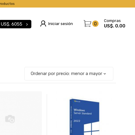
roductos
Compras
Iniciar sesión
0
US$.
6055
US$. 0.00