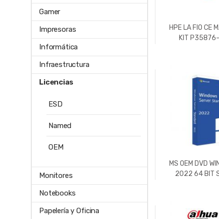
Gamer
HPE LA FIO CE 
Impresoras
KIT P35876-
Informática
Infraestructura
Licencias
ESD
Named
OEM
MS OEM DVD WI
2022 64 BIT S
Monitores
Notebooks
Papelería y Oficina