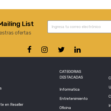
Mailing List
estras ofertas
CATEGORIAS
DESTACADAS
C
U
s
Informatica
C
Entretenimiento
te en Reseller
I
Oficina