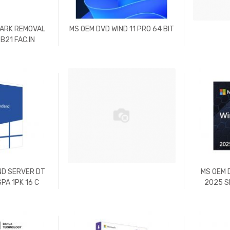
MARK REMOVAL
MS OEM DVD WIND 11 PRO 64 BIT
B21 FAC.IN
ND SERVER DT
MS OEM 
PA 1PK 16 C
2025 S