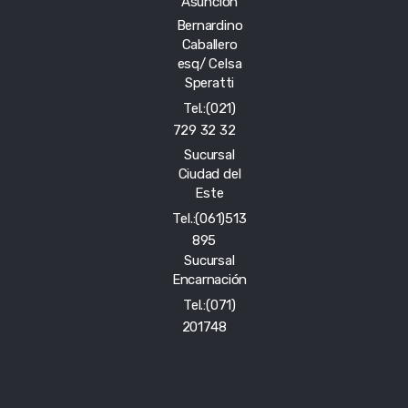
Asunción
Bernardino
Caballero
esq/ Celsa
Speratti
Tel.:(021)
729 32 32
Sucursal
Ciudad del
Este
Tel.:(061)513
895
Sucursal
Encarnación
Tel.:(071)
201748