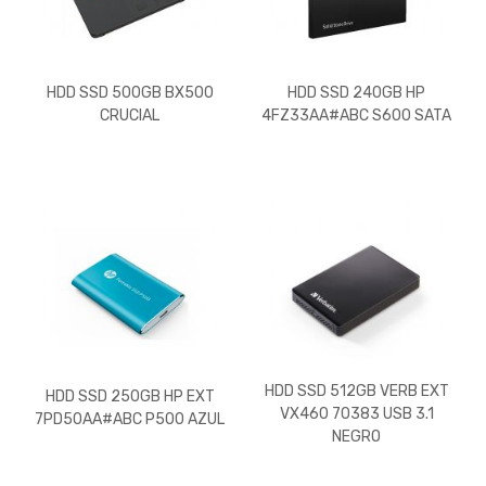
HDD SSD 500GB BX500
HDD SSD 240GB HP
CRUCIAL
4FZ33AA#ABC S600 SATA
HDD SSD 512GB VERB EXT
HDD SSD 250GB HP EXT
VX460 70383 USB 3.1
7PD50AA#ABC P500 AZUL
NEGRO