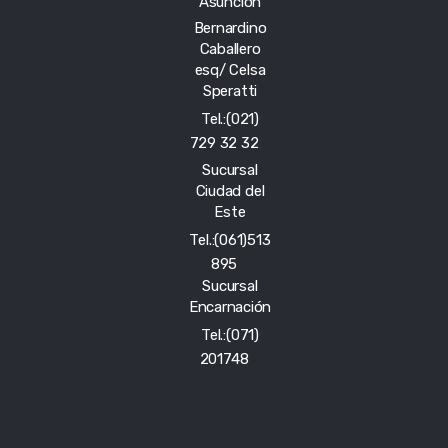
Asunción
Bernardino
Caballero
esq/ Celsa
Speratti
Tel.:(021)
729 32 32
Sucursal
Ciudad del
Este
Tel.:(061)513
895
Sucursal
Encarnación
Tel.:(071)
201748