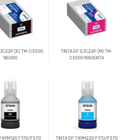
SJC22P (K) TM-C3500
TINTA EP SJC22P (M) TM-
NEGRO
C3500 MAGENTA
 T49M120 F170/F570
TINTA EP T49M220 F170/F570