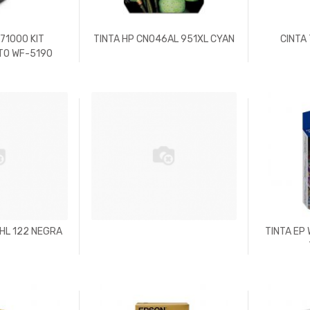
71000 KIT
TINTA HP CN046AL 951XL CYAN
CINTA
TO WF-5190
1HL 122 NEGRA
TINTA EP