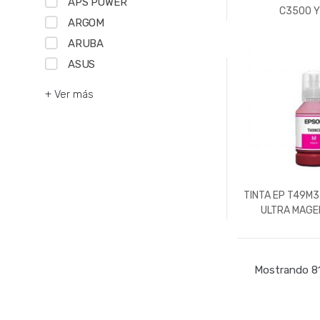
APS POWER
C3500 
ARGOM
ARUBA
ASUS
+ Ver más
TINTA EP T49M
ULTRA MAGE
Mostrando 81