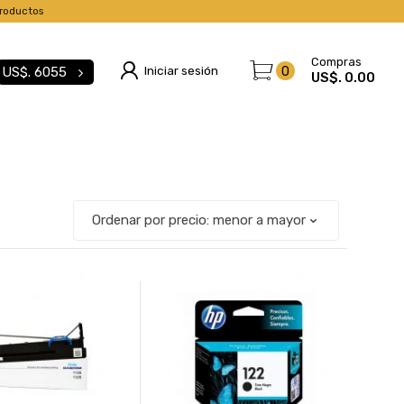
roductos
Compras
Iniciar sesión
0
US$.
6055
US$. 0.00