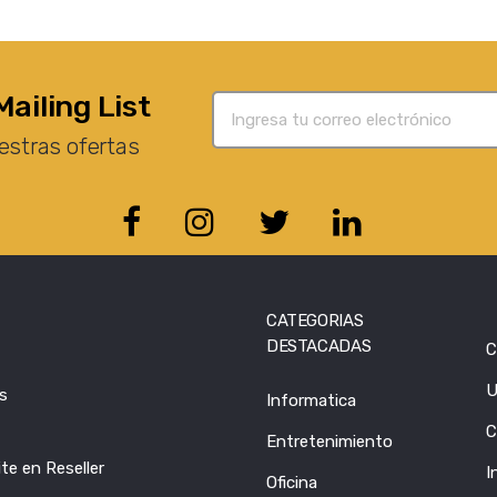
Mailing List
estras ofertas
CATEGORIAS
DESTACADAS
C
U
s
Informatica
C
Entretenimiento
te en Reseller
I
Oficina