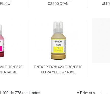
YELLOW
C3500 CYAN
ULTR
320 F170/F570
TINTA EP T49M420 F170/F570
NTA 140ML
ULTRA YELLOW 140ML
« Primera
–100 de 776 resultados