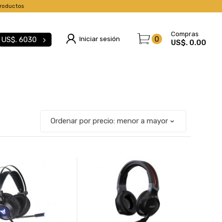
roductos
Compras
Iniciar sesión
0
US$.
6030
US$. 0.00