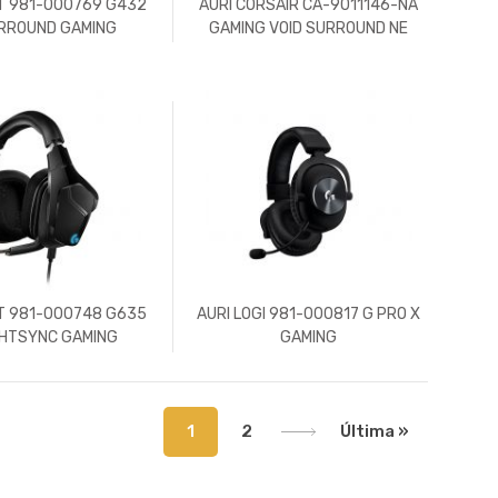
IT 981-000769 G432
AURI CORSAIR CA-9011146-NA
URROUND GAMING
GAMING VOID SURROUND NE
IT 981-000748 G635
AURI LOGI 981-000817 G PRO X
IGHTSYNC GAMING
GAMING
1
2
Última »