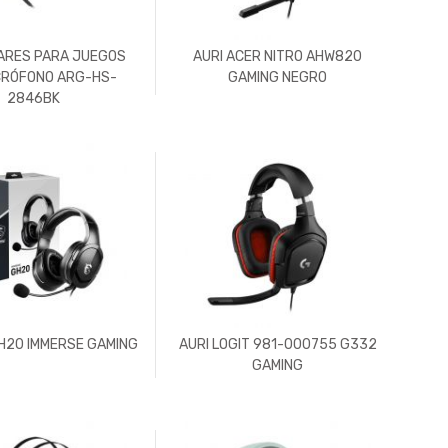
ARES PARA JUEGOS
AURI ACER NITRO AHW820
CRÓFONO ARG-HS-
GAMING NEGRO
2846BK
GH20 IMMERSE GAMING
AURI LOGIT 981-000755 G332
GAMING