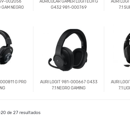
939-002056
AURICULAR GAMER LOGITECH G
AURI LOG
0 GAM NEGRO
G432 981-000769
7.1 S
-000811 G PRO
AURI LOGIT 981-000667 G433
AURI LOG
ING
7.1 NEGRO GAMING
7.1 L
20 de 27 resultados