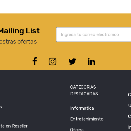
Mailing List
estras ofertas
CATEGORIAS
DESTACADAS
C
U
s
Informatica
C
Entretenimiento
te en Reseller
I
Oficina