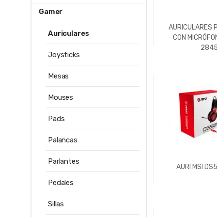
Gamer
AURICULARES 
Auriculares
CON MICRÓFO
284
Joysticks
Mesas
Mouses
Pads
Palancas
Parlantes
AURI MSI DS
Pedales
Sillas