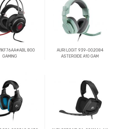
 1KF76AA#ABL 800
AURI LOGIT 939-002084
GAMING
ASTEROIDE A10 GAM