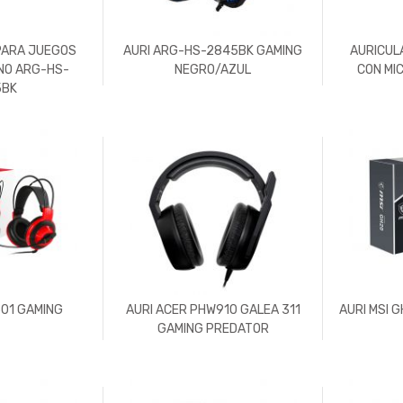
PARA JUEGOS
AURI ARG-HS-2845BK GAMING
AURICUL
NO ARG-HS-
NEGRO/AZUL
CON MI
5BK
501 GAMING
AURI ACER PHW910 GALEA 311
AURI MSI 
GAMING PREDATOR