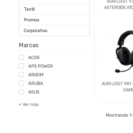
AURI LOGIT 
ASTEROIDE A1
Textil
Promos
Corporativo
Marcas
ACER
APS POWER
ARGOM
ARUBA
AURI LOGIT 981
GAM
ASUS
+ Ver más
Mostrando 1–