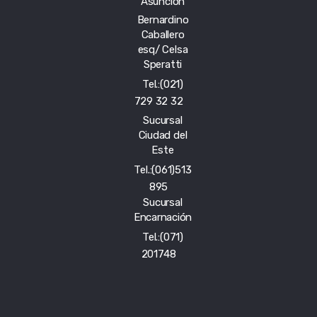
Asunción
Bernardino
Caballero
esq/ Celsa
Speratti
Tel.:(021)
729 32 32
Sucursal
Ciudad del
Este
Tel.:(061)513
895
Sucursal
Encarnación
Tel.:(071)
201748