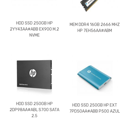
HDD SSD 250GB HP
MEM DDR4 16GB 2666 MHZ
2YY43AA#ABB EX900 M.2
HP 7EH56AA#ABM
NVME
HDD SSD 250GB HP
HDD SSD 250GB HP EXT
2DP98AA#ABL S700 SATA
7PD50AA#ABB P500 AZUL
2.5